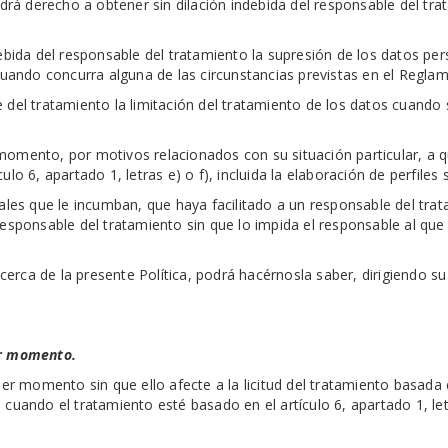
ndrá derecho a obtener sin dilación indebida del responsable del tra
ebida del responsable del tratamiento la supresión de los datos per
 cuando concurra alguna de las circunstancias previstas en el Regla
 del tratamiento la limitación del tratamiento de los datos cuando
momento, por motivos relacionados con su situación particular, a 
lo 6, apartado 1, letras e) o f), incluida la elaboración de perfiles
nales que le incumban, que haya facilitado a un responsable del tr
responsable del tratamiento sin que lo impida el responsable al que
rca de la presente Política, podrá hacérnosla saber, dirigiendo su
er momento.
ier momento sin que ello afecte a la licitud del tratamiento basada e
cuando el tratamiento esté basado en el artículo 6, apartado 1, letr