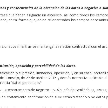
stas y consecuencias de la obtención de los datos o negativa a sum
rese que tienen asignado un asterisco, así como todos los campos 
citado, de tal forma que, de no rellenar todos los campos necesari
onados mientras se mantenga la relación contractual con el usuari
mitación, oposición y portabilidad de los datos.
tificación o supresión, limitación, oposición, y en su caso, portabi
l Consejo, de 27 de abril de 2016 y demás normativa aplicable al e
erencia “datos personales”
L. (Departamento de Registro), c/ Alquería de Benlloch 24, 46014, 
 del tratamiento confirmación de si se están tratando o no datos p