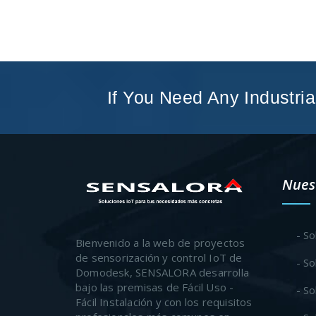
If You Need Any Industria
Nues
- So
Bienvenido a la web de proyectos
de sensorización y control IoT de
- So
Domodesk, SENSALORA desarrolla
bajo las premisas de Fácil Uso -
- So
Fácil Instalación y con los requisitos