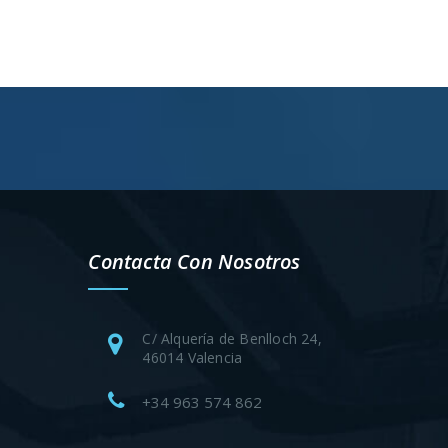
Contacta Con Nosotros
C/ Alquería de Benlloch 24,
46014 Valencia
+34 963 574 862