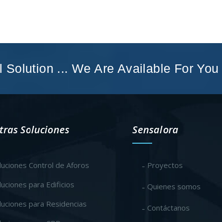
l Solution ... We Are Available For You
tras Soluciones
Sensalora
luciones Control de Aforos
Proyectos
luciones para Edificios
Quienes somos
luciones para Residencias
Contáctanos